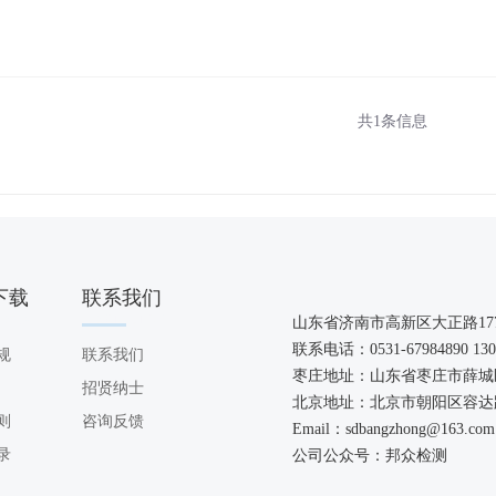
共1条信息
下载
联系我们
OAD
CONTACT US
山东省济南市高新区大正路
17
联系电话：
0531-67984890 13
规
联系我们
枣庄地址：山东省枣庄市薛城区
招贤纳士
北京地址：北京市朝阳区容达路
则
咨询反馈
Email
：sdbangzhong@163.com
录
公司公众号
：邦众检测