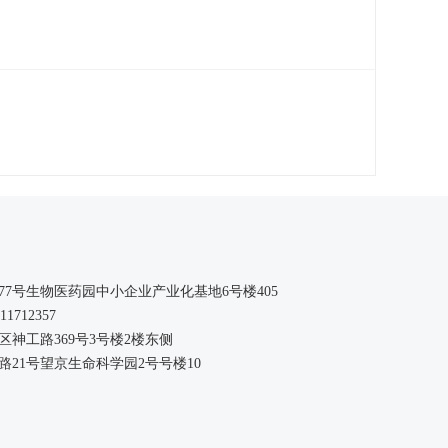
77
号生物医药园中小企业产业化基地
6
号楼
405
011712357
神工路369号3号楼2楼东侧
21号望京生命科学园2号号楼10