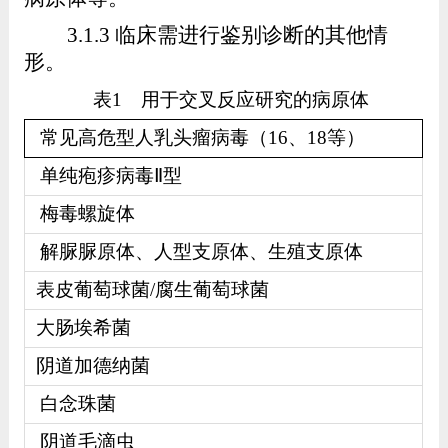
3.1.3
临床需进行鉴别诊断的其他情
形。
表
1
用于交叉反应研究的病原体
常见高危型人乳头瘤病毒（
16
、
18
等）
单纯疱疹病毒
Ⅱ
型
梅毒螺旋体
解脲脲原体、人型支原体、生殖支原体
表皮葡萄球菌
/
腐生葡萄球菌
大肠埃希菌
阴道加德纳菌
白念珠菌
阴道毛滴虫