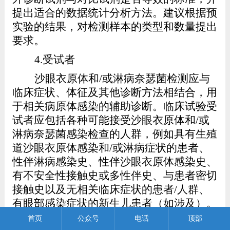
提出适合的数据统计分析方法。建议根据预
实验的结果，对检测样本的类型和数量提出
要求。
4.
受试者
沙眼衣原体和
/
或淋病奈瑟菌检测应与
临床症状、体征及其他诊断方法相结合，用
于相关病原体感染的辅助诊断。临床试验受
试者应包括各种可能接受沙眼衣原体和
/
或
淋病奈瑟菌感染检查的人群，例如具有生殖
道
沙眼衣原体感染和
/
或淋病
症状的患者、
性伴淋病感染史、性伴沙眼衣原体感染史、
有不安全性接触史或多性伴史、与患者密切
接触史以及无相关临床症状的患者
/
人群、
有眼部感染症状的新生儿患者（如涉及）。
男性和女性受试者应尽量均匀分布。
首页
公众号
电话
顶部