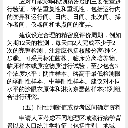
应
对可能影响检测精密度的主要变量进
行验证，
评估重复性和重现性，包括运行内
的变异和运行间、日内、日间、批次间、操
作者间、仪器间和地点间的变异。
建议
设定合理的精密度评价周期，例如
为期
12
天的检测，每天由
2
人完成不少于
2
次的完整检测
，注意应包括核酸分离
/
纯化
步骤。
可采用标准
菌株、临床分离培养物、
临床样本或质控物质
进行试验，至少包含
3
个浓度水平：阴性样本、略高于最低检测限
的弱阳性样本、中等阳性样本。建议对不同
水平的沙眼衣原体和淋病奈瑟菌样本排列组
合进行研究。
（五）阳性判断值或参考区间确定资料
申请人应考虑不同地理区域流行病学背
景以及人口统计学特征（包括性别、地域、