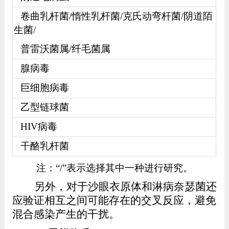
卷曲乳杆菌
/
惰性乳杆菌
/
克氏动弯杆菌
/
阴道陌
生菌
/
普雷沃菌属
/
纤毛菌属
腺病毒
巨细胞病毒
乙型链球菌
HIV
病毒
干酪乳杆菌
注：
“/”
表示选择其中一种进行研究。
另外，对于沙眼衣原体和淋病奈瑟菌还
应验证相互之间可能存在的交叉反应，避免
混合感染产生的干扰。