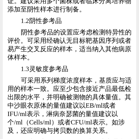
证。建议采用多个
菌株或者临床分离培养物
添加至阴性样本进行制备。
1.2
阴性参考品
阴性参考品的设置应考虑检测特异性的
评价。可采用经确认无目标靶基因序列或者
易产生交叉反应的样本，适当纳入其他病原
体样本。
1.3
灵敏度参考品
可采用系列梯度浓度样本，基质应与适
用的样本一致
。
应至少包含
接近产品最低检
出限
的水平，并
明确被测物的具体量值
。其
中沙眼衣原体的量值建议以
EB/ml
或者
IFU/ml
表示，淋病奈瑟菌的量值建议以
个
/ml
（
Cells/ml
）或者
CFU/ml
表示。如涉
及，还应明确与拷贝数的换算关系。