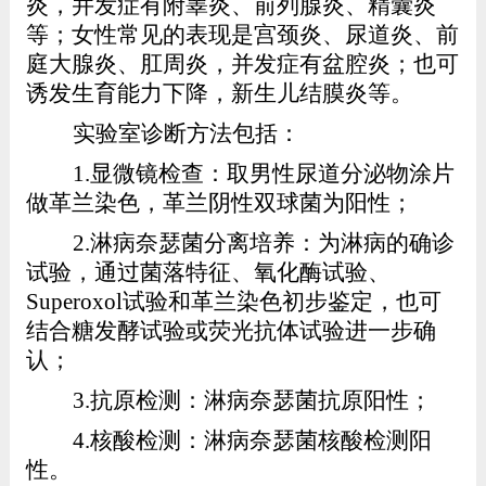
炎，并发症有附睾炎、前列腺炎、精囊炎
等；女性常见的表现是宫颈炎、尿道炎、前
庭大腺炎、肛周炎，并发症有盆腔炎；也可
诱发生育能力下降，新生儿结膜炎等。
实验室诊断方法包括：
1.
显微镜检查：取男性尿道分泌物涂片
做革兰染色，革兰阴性双球菌为阳性；
2.
淋病奈瑟菌分离培养：为淋病的确诊
试验，通过菌落特征、氧化酶试验、
Superoxol
试验和革兰染色初步鉴定，也可
结合糖发酵试验或荧光抗体试验进一步确
认；
3.
抗原检测：淋病奈瑟菌抗原阳性；
4.
核酸检测：淋病奈瑟菌核酸检测阳
性。