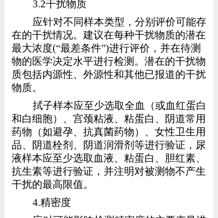
3.2
干扰物质
应针对不同样本类型，分别评价可能存
在的干扰情况。建议在每种干扰物质的潜在
最大浓度
(“
最差条件
”)
进行评价，并在待测
物的医学决定水平进行检测。
潜在的干扰物
质包括内源性、外源性和其他已报道的干扰
物质。
拭子样本应至少选取全血（或
血红蛋白
和白细胞
）、宫颈粘液、粘蛋白、阴道常用
药物（如避孕、抗真菌药物）、
女性卫生用
品、
阴道
栓剂、
阴道润滑剂等进行验证，尿
液样本应至少选取血液、粘蛋白、胆红素、
抗生素等进行验证，
并注明对被测物不产生
干扰的最高限值。
4.
精密度