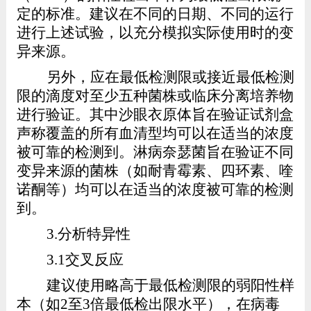
定的标准。建议在不同的日期、不同的运行
进行上述试验，以充分模拟实际使用时的变
异来源。
另外，应在最低检测限或接近最低检测
限的滴度对至少五
种菌株
或临床分离培养物
进行验证。其中沙眼衣原体旨在验证试剂盒
声称覆盖的所有血清型均可以在适当的浓度
被可靠的检测到。淋病奈瑟菌旨在验证不同
变异来源的菌株（如耐青霉素、四环素、喹
诺酮等）均可以在适当的浓度被可靠的检测
到。
3.
分析特异性
3.1
交叉反应
建议使用略高于最低检测限的弱阳性样
本（如
2
至
3
倍最低检出限水平），在病毒