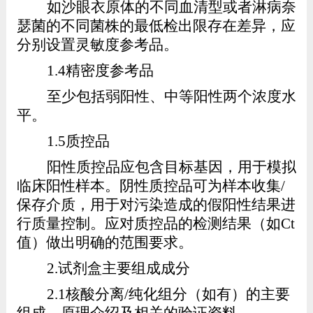
如
沙眼衣原体的
不同血清型或者
淋病奈
瑟菌的不同菌株的最低检出限存在差异，应
分别设置灵敏度参考品。
1.4
精密度参考品
至少包括弱阳性、中等阳性两个浓度水
平。
1.5
质控品
阳性质控品应包含目标基因，用于模拟
临床阳性样本。阴性质控品可为样本收集
/
保存介质，用于对污染造成的假阳性结果进
行质量控制。
应对质控品的检测结果（如
Ct
值）做出明确的范围要求。
2
.
试剂盒主要组成成分
2.1
核酸分离
/
纯化组分（如有）的主要
组成、原理介绍及相关的验证资料。