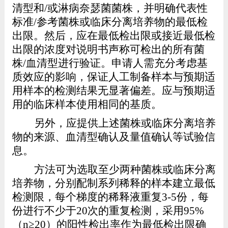
清型和
/
或淋病奈瑟菌菌株，并明确代表性
标准
/
参考菌株或临床分离培养物的最低检
出限。然后，应在最低检出限或接近最低检
出限的浓度对说明书声称可检出的所有菌
株
/
血清型进行验证。申请人需充分考虑基
质效应的影响，保证人工制备样本与预期适
用样本的检测结果无显著偏差。应与预期适
用的临床样本使用相同的基质。
另外，应提供上述菌株或临床分离培养
物的来源、血清型确认及量值确认等试验信
息。
方法可为选取至少两种菌株
或临床分离
培养物
，分别配制系列稀释的样本建立最低
检测限，每个梯度的稀释液重复
3-5
份，每
份进行不少于
20
次的重复检测，
采用
95%
（
n≥20
）的阳性检出率作为最低检出限确