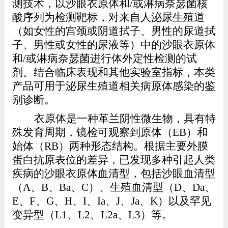
测技术，以沙眼衣原体和
/
或淋病奈瑟菌核
酸序列为检测靶标，对来自人泌尿生殖道
（如女性的宫颈或阴道拭子、男性的尿道拭
子、男性或女性的尿液等）中的沙眼衣原体
和
/
或淋病奈瑟菌进行体外定性检测的试
剂。结合临床表现和其他实验室指标，本类
产品可用于泌尿生殖道相关病原体感染的鉴
别诊断。
衣原体是一种革兰阴性微生物，具有特
殊发育周期，镜检可观察到原体（
EB
）和
始体（
RB
）两种形态结构。根据主要外膜
蛋白抗原表位的差异，已发现多种引起人类
疾病的沙眼衣原体血清型，包括沙眼血清型
（
A
、
B
、
Ba
、
C
）、生殖血清型（
D
、
Da
、
E
、
F
、
G
、
H
、
I
、
Ia
、
J
、
Ja
、
K
）以及罕见
变异型（
L1
、
L2
、
L2a
、
L3
）等。