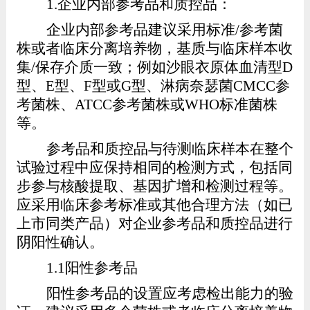
1
.
企业内部参考品和质控品：
企业内部参考品建议采用标准
/
参考菌
株或者临床分离培养物，基质与临床样本收
集
/
保存介质一致；例如沙眼衣原体血清型
D
型、
E
型、
F
型或
G
型、淋病奈瑟菌
CMCC
参
考菌株、
ATCC
参考菌株或
WHO
标准菌株
等。
参考品和质控品与待测临床样本在整个
试验过程中应保持相同的检测方式，包括同
步参与核酸提取、基因扩增和检测过程等。
应采用临床参考标准或其他合理方法（如已
上市同类产品）对企业参考品和质控品进行
阴阳性确认。
1.1
阳性参考品
阳性参考品的设置
应考虑检出能力的验