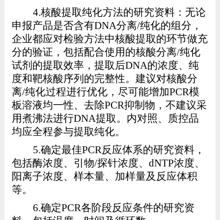
4.
核酸提取纯化方法的研究资料：无论
申报产品是否含有
DNA
分离
/
纯化的组分，
企业都应对检验方法中核酸提取的环节做充
分的验证，包括配合使用的核酸分离
/
纯化
试剂的提取效率，提取后
DNA
的浓度、纯
度和靶核酸序列的完整性。建议对核酸分
离
/
纯化过程进行优化，尽可能增加
PCR
模
板溶液均一性、去除
PCR
抑制物，不建议采
用煮沸法进行
DNA
提取。内对照、质控品
均应全程参与提取纯化。
5.
确定最佳
PCR
反应体系的研究资料，
包括酶浓度、引物
/
探针浓度、
dNTP
浓度、
阳离子浓度、样本量、加样量及反应体积
等。
6.
确定
PCR
各阶段反应条件的研究资