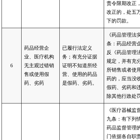
责令限期改正
改正的，处五
下的罚款。
《药品管理法
条：药品经营
药品经营企
已履行法定义
反《药品管理
业、医疗机构
务；有充分证据
规定，并有充
6
无主观过错销
证明不知道所经
所销售或者使
售或使用假
营、使用的药品
药的，应当没
药、劣药
是假药、劣药。
假药、劣药和
除其他行政处
《医疗器械监
九条：有下列
药品监督管理
门依据各自职