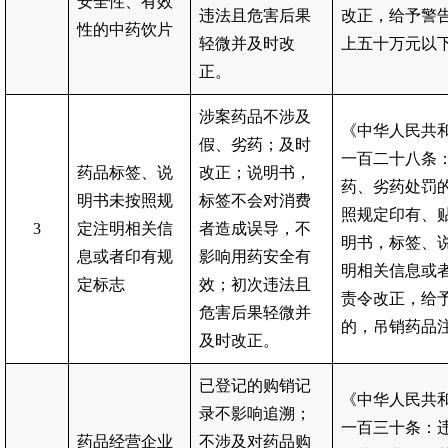
安全性、有效
违法且危害后果
改正，给予警
性的中药饮片
轻微并及时改
上五十万元以
正。
涉案药品不涉及
《中华人民共
假、劣药；及时
一百二十八条
药品标签、说
改正；说明书，
药、劣药处罚
明书未按照规
标签不会对消费
照规定印有、
3
定注明相关信
者造成误导，不
明书，标签、
息或者印有规
影响用药安全有
明相关信息或
定标志
效；初次违法且
责令改正，给
危害后果轻微并
的，吊销药品
及时改正。
已登记的购销记
《中华人民共
录不影响追溯；
一百三十条：
药品经营企业
不涉及对药品购