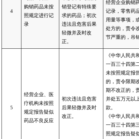
经营企业购销
购销药品未按
销登记有特殊要
4
记录，零售药
照规定进行记
求的药品；初次
用量等事项，
录
违法且危害后果
处方的，责令
轻微并及时改
节严重的，吊
正。
《中华人民共
一百三十四第
未按照规定报
的，责令限期
期不改正的，
经营企业、医
初次违法且危害
并处五万元以
疗机构未按照
5
后果轻微并及时
款。
规定报告疑似
改正。
《中华人民共
药品不良反应
一百三十四第
照规定报告疑