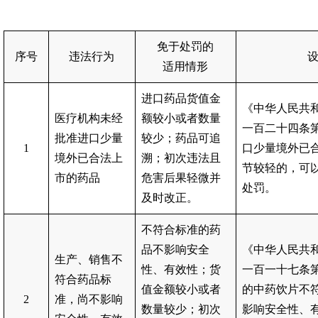
免于处罚的
序号
违法行为
适用情形
进口药品货值金
《中华人民共
医疗机构未经
额较小或者数量
一百二十四条
批准进口少量
较少；药品可追
1
口少量境外已
境外已合法上
溯；初次违法且
节较轻的，可
市的药品
危害后果轻微并
处罚。
及时改正。
不符合标准的药
品不影响安全
《中华人民共
生产、销售不
性、有效性；货
一百一十七条
符合药品标
值金额较小或者
的中药饮片不
2
准，尚不影响
数量较少；初次
影响安全性、