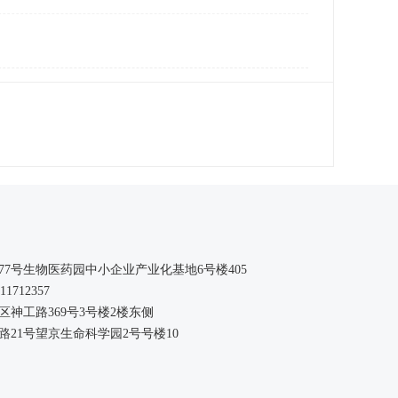
77
号生物医药园中小企业产业化基地
6
号楼
405
011712357
神工路369号3号楼2楼东侧
21号望京生命科学园2号号楼10