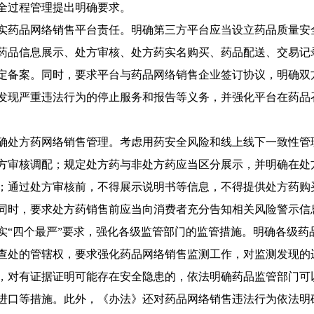
全过程管理提出明确要求。
品网络销售平台责任。明确第三方平台应当设立药品质量安全
药品信息展示、处方审核、处方药实名购买、药品配送、交易记
定备案。同时，要求平台与药品网络销售企业签订协议，明确双
发现严重违法行为的停止服务和报告等义务，并强化平台在药品
方药网络销售管理。考虑用药安全风险和线上线下一致性管理
方审核调配；规定处方药与非处方药应当区分展示，并明确在处
；通过处方审核前，不得展示说明书等信息，不得提供处方药购买
同时，要求处方药销售前应当向消费者充分告知相关风险警示信
四个最严”要求，强化各级监管部门的监管措施。明确各级药
查处的管辖权，要求强化药品网络销售监测工作，对监测发现的
，对有证据证明可能存在安全隐患的，依法明确药品监管部门可
进口等措施。此外，《办法》还对药品网络销售违法行为依法明