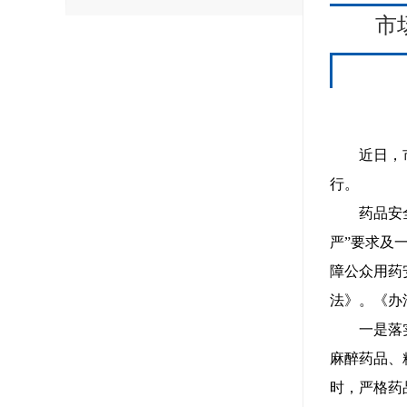
市
近日，市场
行。
药品安全责
严”要求及
障公众用药
法》。《办
一是落实药
麻醉药品、
时，严格药