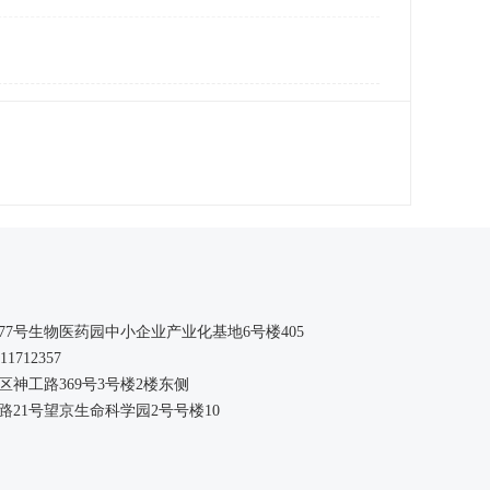
77
号生物医药园中小企业产业化基地
6
号楼
405
011712357
神工路369号3号楼2楼东侧
21号望京生命科学园2号号楼10